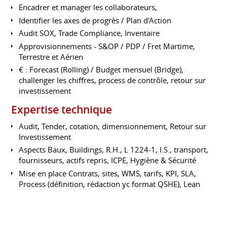
Encadrer et manager les collaborateurs,
Identifier les axes de progrès / Plan d'Action
Audit SOX, Trade Compliance, Inventaire
Approvisionnements - S&OP / PDP / Fret Martime,
Terrestre et Aérien
€ : Forecast (Rolling) / Budget mensuel (Bridge),
challenger les chiffres, process de contrôle, retour sur
investissement
Expertise technique
Audit, Tender, cotation, dimensionnement, Retour sur
Investissement
Aspects Baux, Buildings, R.H., L 1224-1, I.S., transport,
fournisseurs, actifs repris, ICPE, Hygiène & Sécurité
Mise en place Contrats, sites, WMS, tarifs, KPI, SLA,
Process (définition, rédaction yc format QSHE), Lean
Management, Qualité, Plan de Contingence
Équipement : Site, toute forme de stock et picking. L4
Epsilon, Radio Fréquence, Voice Picking, mécanisation,