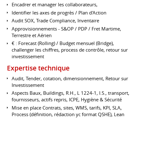
Encadrer et manager les collaborateurs,
Identifier les axes de progrès / Plan d'Action
Audit SOX, Trade Compliance, Inventaire
Approvisionnements - S&OP / PDP / Fret Martime,
Terrestre et Aérien
€ : Forecast (Rolling) / Budget mensuel (Bridge),
challenger les chiffres, process de contrôle, retour sur
investissement
Expertise technique
Audit, Tender, cotation, dimensionnement, Retour sur
Investissement
Aspects Baux, Buildings, R.H., L 1224-1, I.S., transport,
fournisseurs, actifs repris, ICPE, Hygiène & Sécurité
Mise en place Contrats, sites, WMS, tarifs, KPI, SLA,
Process (définition, rédaction yc format QSHE), Lean
Management, Qualité, Plan de Contingence
Équipement : Site, toute forme de stock et picking. L4
Epsilon, Radio Fréquence, Voice Picking, mécanisation,