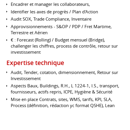
Encadrer et manager les collaborateurs,
Identifier les axes de progrès / Plan d'Action
Audit SOX, Trade Compliance, Inventaire
Approvisionnements - S&OP / PDP / Fret Martime,
Terrestre et Aérien
€ : Forecast (Rolling) / Budget mensuel (Bridge),
challenger les chiffres, process de contrôle, retour sur
investissement
Expertise technique
Audit, Tender, cotation, dimensionnement, Retour sur
Investissement
Aspects Baux, Buildings, R.H., L 1224-1, I.S., transport,
fournisseurs, actifs repris, ICPE, Hygiène & Sécurité
Mise en place Contrats, sites, WMS, tarifs, KPI, SLA,
Process (définition, rédaction yc format QSHE), Lean
Management, Qualité, Plan de Contingence
Équipement : Site, toute forme de stock et picking. L4
Epsilon, Radio Fréquence, Voice Picking, mécanisation,