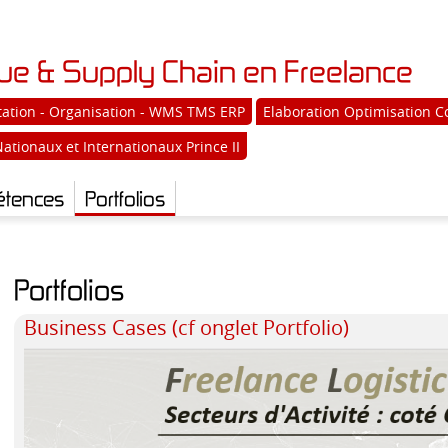
que & Supply Chain en Freelance
ation - Organisation - WMS TMS ERP
Elaboration Optimisation C
Nationaux et Internationaux Prince II
tences
Portfolios
Portfolios
Business Cases (cf onglet Portfolio)