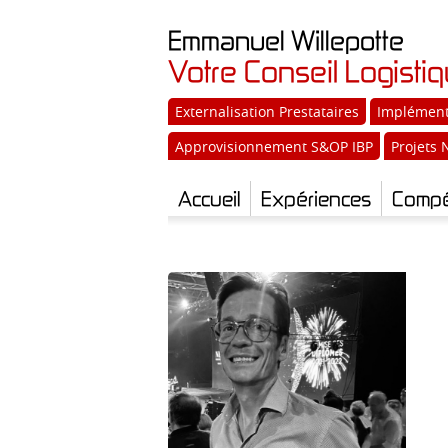
Emmanuel
Willepotte
Votre Conseil Logisti
Externalisation Prestataires
Implément
Approvisionnement S&OP IBP
Projets 
Accueil
Expériences
Compé